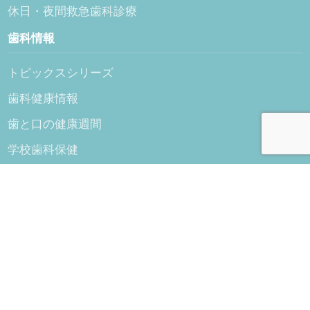
休日・夜間救急歯科診療
歯科情報
トピックスシリーズ
歯科健康情報
歯と口の健康週間
学校歯科保健
学校歯科健診
マウスガード情報
歯科保健行事
ライブラリー
東日本大震災 平成23年3月11日
歯科業界で働く方へ