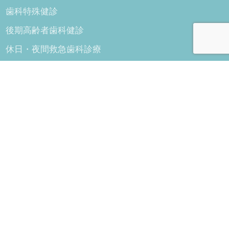
歯科特殊健診
後期高齢者歯科健診
休日・夜間救急歯科診療
歯科情報
トピックスシリーズ
歯科健康情報
歯と口の健康週間
学校歯科保健
学校歯科健診
マウスガード情報
歯科保健行事
ライブラリー