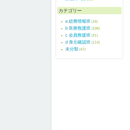
カテゴリー
a 総務情報班
(16)
b 医療救護班
(108)
c 会員救援班
(31)
d 身元確認班
(114)
未分類
(47)