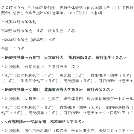
２０時４０分 仙台歯科医師会 役員全体会議（仙台国際ホテル）
照合に必要なカルテ提出の注意事項について説明 ☜柏崎
＊検案歯科医師体制
宮城県歯科医師会 ４名、法医学会 ２名
日本歯科医師会（岐阜県）４名
合計 １０名
＜医療救護班〜石巻市 日本歯科大 歯科医師３名、歯科衛生士２名＞
＊出務場所⇒石巻鹿妻小、石巻渡波小、湊小
＊処置⇒口腔外科処置（１名）、再装着（１名）、義歯修理・調整（６名）
（１名）、歯周治療処置（３名）、消炎鎮痛（３名）、口腔内衛生状態チェ
＜医療救護班〜女川町 北海道医療大学第３班 歯科医師３名＞
＊出務場所⇒女川第１小、照源寺、総合体育館、総合体育館横ゲートボール
＊処置⇒口腔外科処置（３名）、義歯修理・調整（３名）、歯内療法処置（
処置（４名）、消炎鎮痛（１名）、口腔内衛生状態チェック・口腔ケア（４
○
＜医療救護班〜気仙沼市 松本歯科大学３名＞
＊出務場所⇒気仙沼松岩地区（松岩小、松五日進会館、水梨コミュニティセ