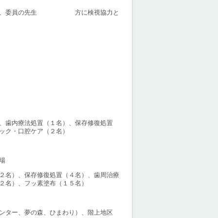
にて役員、委員の先生 方に検視協力と
、歯内療法処置（１名）、保存修復処置
ック・口腔ケア（２名）
場
２名）、保存修復処置（４名）、歯周治療
２名）、フッ素塗布（１５名）
ンター、夢の森、ひまわり）、階上地区