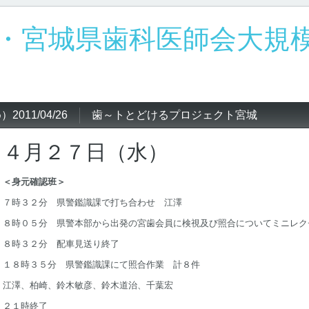
・宮城県歯科医師会大規
11/04/26
歯～トとどけるプロジェクト宮城
４月２７日（水）
＜身元確認班＞
７時３２分 県警鑑識課で打ち合わせ 江澤
８時０５分 県警本部から出発の宮歯会員に検視及び照合についてミニレク
８時３２分 配車見送り終了
１８時３５分 県警鑑識課にて照合作業 計８件
江澤、柏崎、鈴木敏彦、鈴木道治、千葉宏
２１時終了