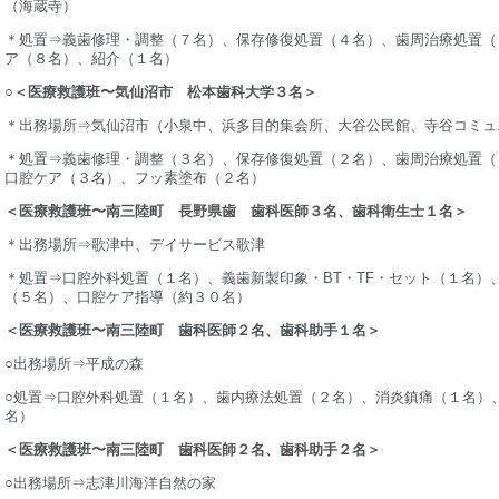
（海蔵寺）
＊処置⇒義歯修理・調整（７名）、保存修復処置（４名）、歯周治療処置（
ア（８名）、紹介（１名）
○
＜医療救護班〜気仙沼市 松本歯科大学３名＞
＊出務場所⇒気仙沼市（小泉中、浜多目的集会所、大谷公民館、寺谷コ
＊処置⇒義歯修理・調整（３名）、保存修復処置（２名）、歯周治療処
口腔ケア（３名）、フッ素塗布（２名）
＜医療救護班〜南三陸町 長野県歯 歯科医師３名、歯科衛生士１名＞
＊出務場所⇒歌津中、デイサービス歌津
＊処置⇒口腔外科処置（１名）、義歯新製印象・BT・TF・セット（１名）
（５名）、口腔ケア指導（約３０名）
＜医療救護班〜南三陸町 歯科医師２名、歯科助手１名＞
○出務場所⇒平成の森
○処置⇒口腔外科処置（１名）、歯内療法処置（２名）、消炎鎮痛（１名）
名）
＜医療救護班〜南三陸町 歯科医師２名、歯科助手２名＞
○出務場所⇒志津川海洋自然の家